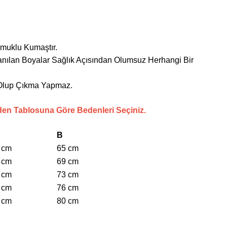
amuklu Kumaştır.
anılan Boyalar Sağlık Açısından Olumsuz Herhangi Bir
i Olup Çıkma Yapmaz.
den Tablosuna Göre Bedenleri Seçiniz.
B
 cm
65 cm
 cm
69 cm
 cm
73 cm
 cm
76 cm
 cm
80 cm