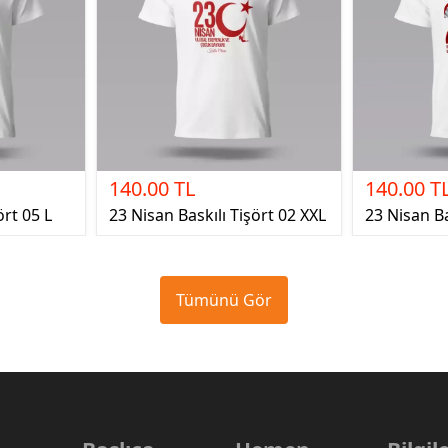
140.00 TL
140.00 T
ört 05 L
23 Nisan Baskılı Tişört 02 XXL
23 Nisan Ba
Tümünü Gör