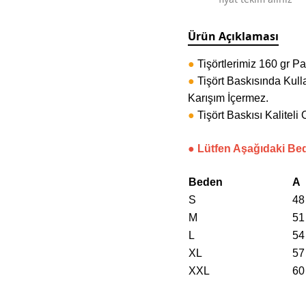
Ürün Açıklaması
●
Tişörtlerimiz 160 gr P
●
Tişört Baskısında Kull
Karışım İçermez.
●
Tişört Baskısı Kalitel
● Lütfen Aşağıdaki Be
Beden
A
S
48
M
51
L
54
XL
57
XXL
60