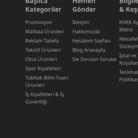
Başlıca
Hemen
Bilgi
Kategoriler
Gönder
& Koş
Promosyon
İletişim
KVKK Ay
Metni
Matbaa Ürünleri
Hakkımızda
Mesafeli
Reklam Tabela
Hesabım Sayfası
Sözleşm
Tekstil Ürünleri
Blog Anasayfa
İptal ve
Okul Ürünleri
Sık Sorulan Sorular
Koşullar
Spor Kıyafetleri
Teslima
Tübitak Bilim Fuarı
Politika
Ürünleri
İş Kıyafetleri & İş
Güvenliği