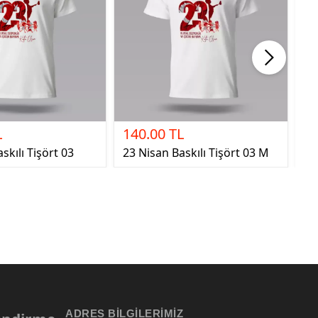
L
140.00 TL
1
skılı Tişört 03
23 Nisan Baskılı Tişört 03 M
23
ADRES BILGILERIMIZ