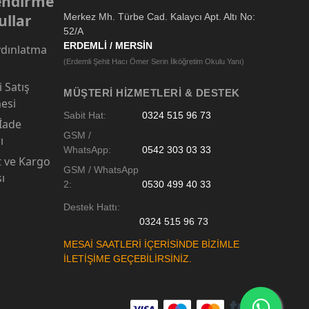
lendirme
ullar
Merkez Mh. Türbe Cad. Kalaycı Apt. Altı No:
52/A
ERDEMLİ / MERSİN
dınlatma
(Erdemli Şehit Hacı Ömer Serin İlköğretim Okulu Yanı)
 Satış
MÜŞTERI HIZMETLERI & DESTEK
esi
Sabit Hat:
0324 515 96 73
 İade
GSM /
ı
WhatsApp:
0542 303 03 33
t ve Kargo
GSM / WhatsApp
sı
2:
0530 499 40 33
Destek Hattı:
0324 515 96 73
MESAİ SAATLERİ İÇERİSİNDE BİZİMLE
İLETİŞİME GEÇEBİLİRSİNİZ.