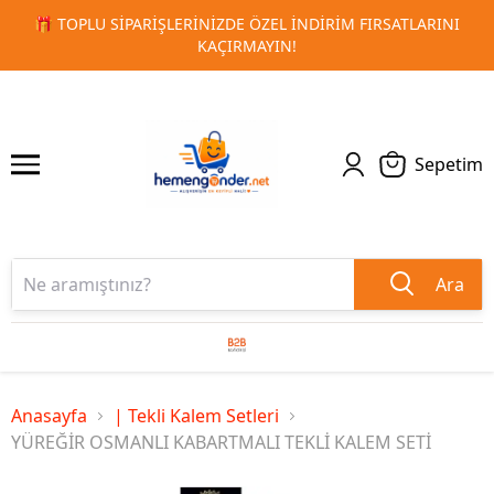
 FIRSATLARINI
🚀 KURUMSAL PROMOSYON VE MATBAA ÜRÜN
1
2
TESLIMAT!
Sepetim
Ara
Anasayfa
| Tekli Kalem Setleri
YÜREĞİR OSMANLI KABARTMALI TEKLİ KALEM SETİ