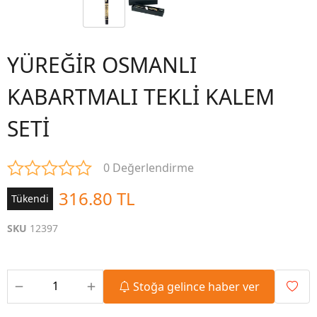
YÜREĞİR OSMANLI
KABARTMALI TEKLİ KALEM
SETİ
0 Değerlendirme
316.80 TL
Tükendi
SKU
12397
Stoğa gelince haber ver