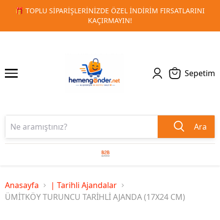
ATLARINI
🚀 KURUMSAL PROMOSYON VE MATBAA ÜRÜNLERI
1
2
TESLIMAT!
Sepetim
Ara
Anasayfa
| Tarihli Ajandalar
ÜMİTKÖY TURUNCU TARİHLİ AJANDA (17X24 CM)