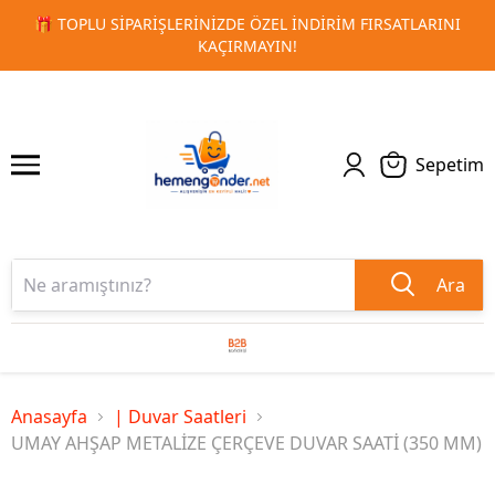
ARINI
🚀 KURUMSAL PROMOSYON VE MATBAA ÜRÜNLERINDE
1
2
TESLIMAT!
Sepetim
Ara
Anasayfa
| Duvar Saatleri
UMAY AHŞAP METALİZE ÇERÇEVE DUVAR SAATİ (350 MM)