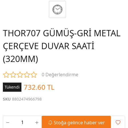
THOR707 GÜMÜŞ-GRİ METAL
ÇERÇEVE DUVAR SAATİ
(320MM)
0 Değerlendirme
732.60 TL
Tükendi
SKU
8802474966798
Stoğa gelince haber ver