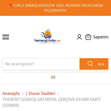
RSATLARINI
🚀 KURUMSAL PROMOSYON VE MATBAA ÜRÜNLE
1
2
TESLIMAT!
Sepetim
Ara
Anasayfa
| Duvar Saatleri
THOR707 GÜMÜŞ-GRİ METAL ÇERÇEVE DUVAR SAATİ
(320MM)