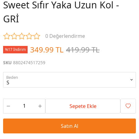
Sweet Sıfır Yaka Uzun Kol -
GRİ
0 Değerlendirme
349.99 TL
419.99 TL
%17 İndirim
SKU
8802474517259
Beden
Sepete Ekle
Satın Al