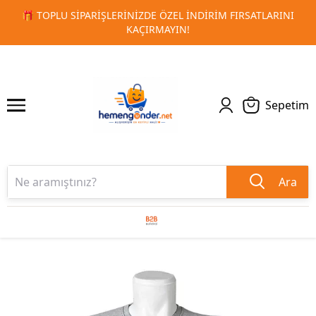
INI
🚀 KURUMSAL PROMOSYON VE MATBAA ÜRÜNLERINDE H
1
2
TESLIMAT!
Sepetim
Ara