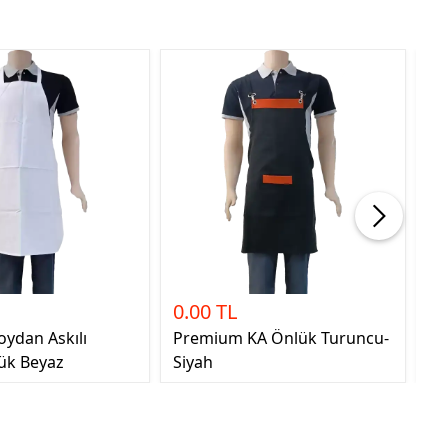
0.00 TL
0.
oydan Askılı
Premium KA Önlük Turuncu-
St
ük Beyaz
Siyah
Bo