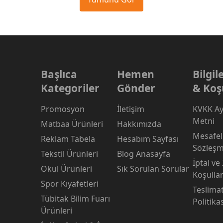
Başlıca
Hemen
Bilgi
Kategoriler
Gönder
& Koş
Promosyon
İletişim
KVKK Ay
Metni
Matbaa Ürünleri
Hakkımızda
Mesafeli
Reklam Tabela
Hesabım Sayfası
Sözleşm
Tekstil Ürünleri
Blog Anasayfa
İptal ve
Okul Ürünleri
Sık Sorulan Sorular
Koşullar
Spor Kıyafetleri
Teslima
Tübitak Bilim Fuarı
Politika
Ürünleri