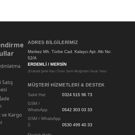
ADRES BILGILERIMIZ
lendirme
ullar
Merkez Mh. Türbe Cad. Kalaycı Apt. Altı No:
52/A
ERDEMLİ / MERSİN
dınlatma
(Erdemli Şehit Hacı Ömer Serin İlköğretim Okulu Yanı)
 Satış
MÜŞTERI HIZMETLERI & DESTEK
esi
Sabit Hat:
0324 515 96 73
 İade
GSM /
ı
WhatsApp:
0542 303 03 33
t ve Kargo
GSM / WhatsApp
sı
2:
0530 499 40 33
Destek Hattı: