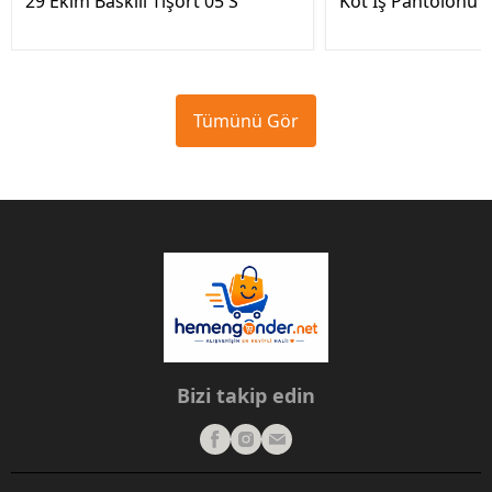
29 Ekim Baskılı Tişört 05 S
Kot İş Pantolonu 
Tümünü Gör
Bizi takip edin