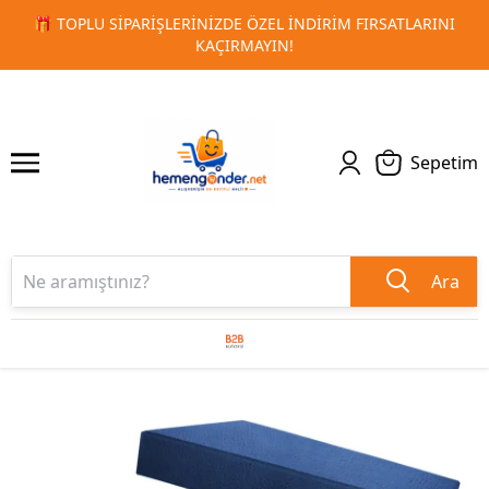
ARINI
🚀 KURUMSAL PROMOSYON VE MATBAA ÜRÜNLERINDE
1
2
TESLIMAT!
Sepetim
Ara