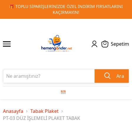
LARINI
🚀 KURUMSAL PROMOSYON VE MATBAA ÜRÜNLERIND
1
2
TESLIMAT!
Sepetim
Ara
Anasayfa
Tabak Plaket
PT-03 DÜZ İŞLEMELİ PLAKET TABAK