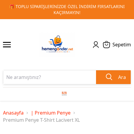
LARINI
🚀 KURUMSAL PROMOSYON VE MATBAA ÜRÜNLERIND
1
2
TESLIMAT!
Sepetim
Ara
Anasayfa
| Premium Penye
Premium Penye T-Shirt Lacivert XL