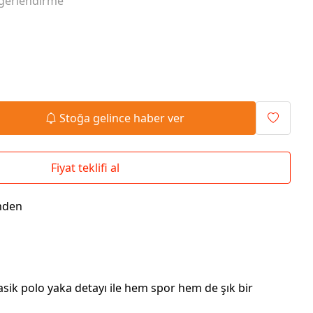
ğerlendirme
Seyahat Çantaları
El İlanı / Broşürü
Chef Önlükleri
Duvar Saatleri
Bez Çanta
Kaşe
Masa Üstü Setler
Okul Çantaları
Stoğa gelince haber ver
Fiyat teklifi al
nden
asik polo yaka detayı ile hem spor hem de şık bir