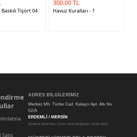
L
300.00 TL
1
Baskılı Tişört 04
Havuz Kuralları - 1
KA
C
ADRES BILGILERIMIZ
lendirme
ullar
Merkez Mh. Türbe Cad. Kalaycı Apt. Altı No:
52/A
ERDEMLİ / MERSİN
dınlatma
(Erdemli Şehit Hacı Ömer Serin İlköğretim Okulu Yanı)
 Satış