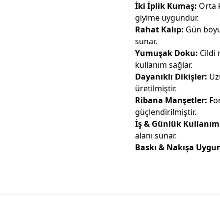
İki İplik Kumaş:
Orta k
giyime uygundur.
Rahat Kalıp:
Gün boyu 
sunar.
Yumuşak Doku:
Cildi 
kullanım sağlar.
Dayanıklı Dikişler:
Uzu
üretilmiştir.
Ribana Manşetler:
For
güçlendirilmiştir.
İş & Günlük Kullanım
alanı sunar.
Baskı & Nakışa Uygu