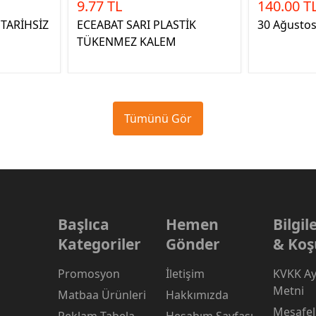
9.77 TL
140.00 T
TARİHSİZ
ECEABAT SARI PLASTİK
30 Ağustos 
TÜKENMEZ KALEM
Tümünü Gör
Başlıca
Hemen
Bilgi
Kategoriler
Gönder
& Koş
Promosyon
İletişim
KVKK Ay
Metni
Matbaa Ürünleri
Hakkımızda
Mesafeli