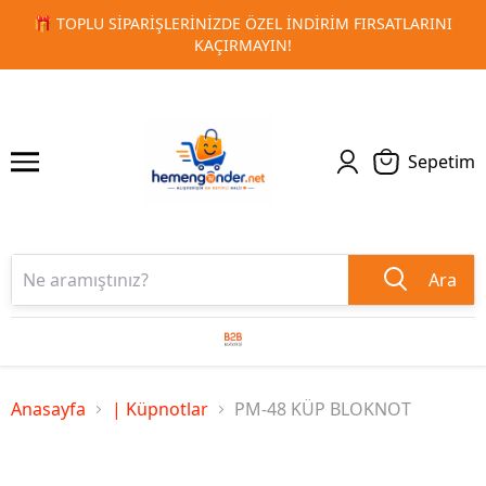
L İNDIRIM FIRSATLARINI
🚀 KURUMSAL PROMOSYON VE MAT
1
2
N!
TESLIMAT
Sepetim
Ara
Anasayfa
| Küpnotlar
PM-48 KÜP BLOKNOT