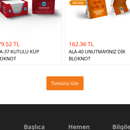
79.52 TL
162.36 TL
A-37 KUTULU KÜP
ALA-40 UNUTMAYINIZ DİK
LOKNOT
BLOKNOT
Tümünü Gör
Başlıca
Hemen
Bilgi