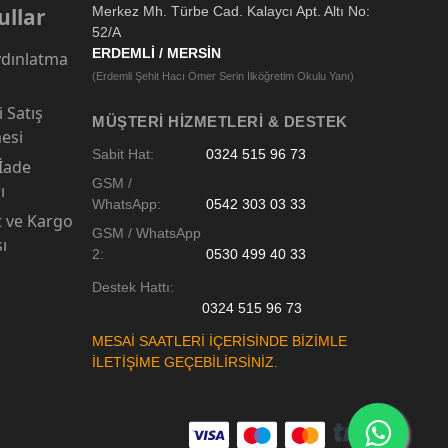
ullar
Merkez Mh. Türbe Cad. Kalaycı Apt. Altı No:
52/A
ERDEMLİ / MERSİN
dınlatma
(Erdemli Şehit Hacı Ömer Serin İlköğretim Okulu Yanı)
 Satış
MÜŞTERI HIZMETLERI & DESTEK
esi
Sabit Hat:
0324 515 96 73
 İade
GSM /
ı
WhatsApp:
0542 303 03 33
t ve Kargo
GSM / WhatsApp
sı
2:
0530 499 40 33
Destek Hattı:
0324 515 96 73
MESAİ SAATLERİ İÇERİSİNDE BİZİMLE
İLETİŞİME GEÇEBİLİRSİNİZ.