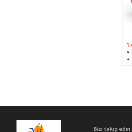
1
AL
B
Bizi takip edin