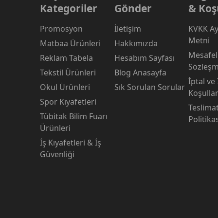
Kategoriler
Gönder
& Koş
Promosyon
İletişim
KVKK Ay
Metni
Matbaa Ürünleri
Hakkımızda
Mesafeli
Reklam Tabela
Hesabım Sayfası
Sözleşm
Tekstil Ürünleri
Blog Anasayfa
İptal ve
Okul Ürünleri
Sık Sorulan Sorular
Koşullar
Spor Kıyafetleri
Teslima
Tübitak Bilim Fuarı
Politika
Ürünleri
İş Kıyafetleri & İş
Güvenliği