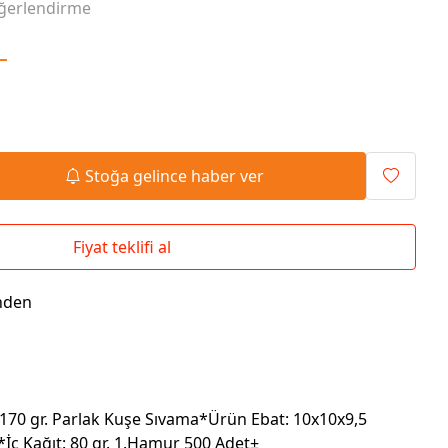
ğerlendirme
Seyahat Çantaları
El İlanı / Broşürü
Chef Önlükleri
Duvar Saatleri
L
Bez Çanta
Kaşe
Masa Üstü Setler
Okul Çantaları
Stoğa gelince haber ver
Fiyat teklifi al
nden
70 gr. Parlak Kuşe Sıvama*Ürün Ebat: 10x10x9,5
*İç Kağıt: 80 gr. 1.Hamur 500 Adet±