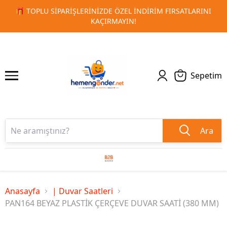
RSATLARINI
🚀 KURUMSAL PROMOSYON VE MATBAA ÜRÜNLE
1
2
TESLIMAT!
Sepetim
Ara
Anasayfa
| Duvar Saatleri
PAN164 BEYAZ PLASTİK ÇERÇEVE DUVAR SAATİ (380 MM)