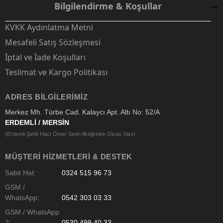
Bilgilendirme & Koşullar
KVKK Aydınlatma Metni
Mesafeli Satış Sözleşmesi
İptal ve İade Koşulları
Teslimat ve Kargo Politikası
ADRES BILGILERIMIZ
Merkez Mh. Türbe Cad. Kalaycı Apt. Altı No: 52/A
ERDEMLİ / MERSİN
(Erdemli Şehit Hacı Ömer Serin İlköğretim Okulu Yanı)
MÜŞTERI HIZMETLERI & DESTEK
Sabit Hat:
0324 515 96 73
GSM /
WhatsApp:
0542 303 03 33
GSM / WhatsApp
2:
0530 499 40 33