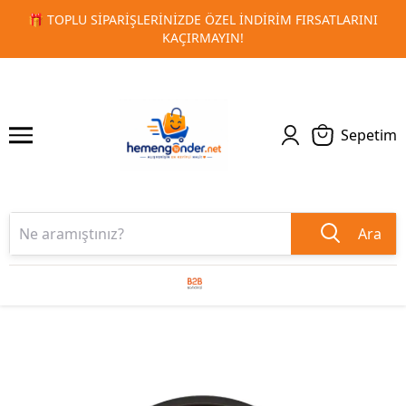
RSATLARINI
🚀 KURUMSAL PROMOSYON VE MATBAA ÜRÜNLE
1
2
TESLIMAT!
Sepetim
Ara