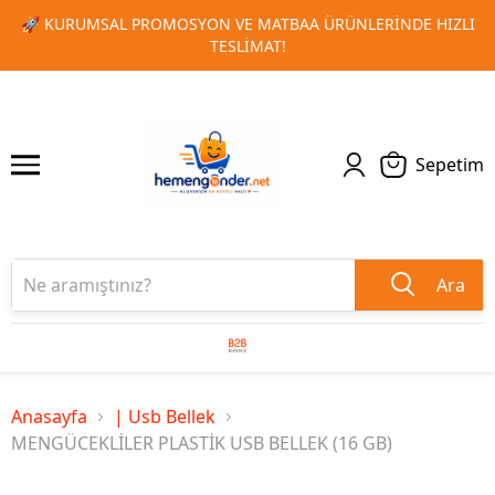
LERINDE HIZLI
🎁 TOPLU SIPARIŞLERINIZDE ÖZEL İNDIRIM
1
2
KAÇIRMAYIN!
Sepetim
Ara
Anasayfa
| Usb Bellek
MENGÜCEKLİLER PLASTİK USB BELLEK (16 GB)