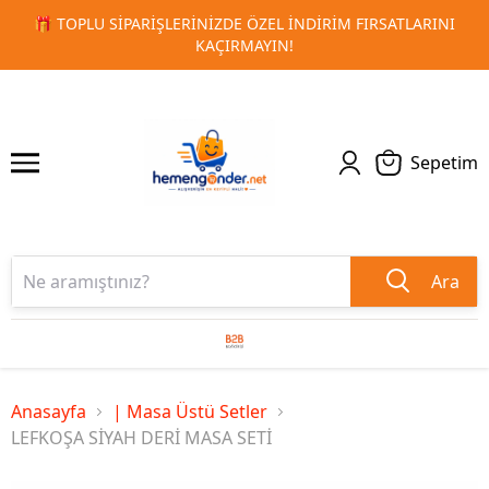
RSATLARINI
🚀 KURUMSAL PROMOSYON VE MATBAA ÜRÜNLE
1
2
TESLIMAT!
Sepetim
Ara
Anasayfa
| Masa Üstü Setler
LEFKOŞA SİYAH DERİ MASA SETİ