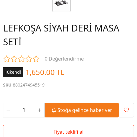
LEFKOŞA SİYAH DERİ MASA
SETİ
0 Değerlendirme
1,650.00 TL
Tükendi
SKU
8802474945519
Stoğa gelince haber ver
Fiyat teklifi al