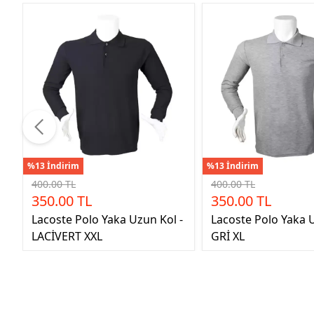
%13 İndirim
%13 İndirim
400.00 TL
400.00 TL
350.00 TL
350.00 TL
Lacoste Polo Yaka Uzun Kol -
Lacoste Polo Yaka U
LACİVERT XXL
GRİ XL