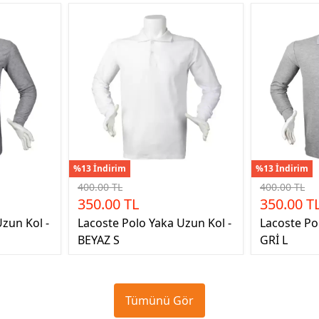
%13 İndirim
%13 İndirim
400.00 TL
400.00 TL
350.00 TL
350.00 T
zun Kol -
Lacoste Polo Yaka Uzun Kol -
Lacoste Po
BEYAZ S
GRİ L
Tümünü Gör