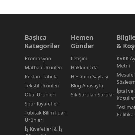
Başlıca
Hemen
Bilgi
Kategoriler
Gönder
& Koş
Promosyon
İletişim
KVKK Ay
Metni
Matbaa Ürünleri
Hakkımızda
Mesafeli
Reklam Tabela
Hesabım Sayfası
Sözleşm
Tekstil Ürünleri
Blog Anasayfa
İptal ve
Okul Ürünleri
Sık Sorulan Sorular
Koşullar
Spor Kıyafetleri
Teslima
Tübitak Bilim Fuarı
Politika
Ürünleri
İş Kıyafetleri & İş