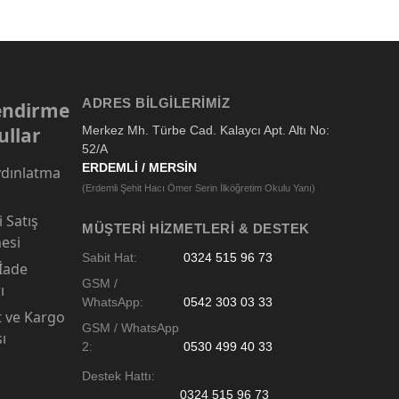
ADRES BILGILERIMIZ
lendirme
ullar
Merkez Mh. Türbe Cad. Kalaycı Apt. Altı No:
52/A
ERDEMLİ / MERSİN
dınlatma
(Erdemli Şehit Hacı Ömer Serin İlköğretim Okulu Yanı)
 Satış
MÜŞTERI HIZMETLERI & DESTEK
esi
Sabit Hat:
0324 515 96 73
 İade
GSM /
ı
WhatsApp:
0542 303 03 33
t ve Kargo
GSM / WhatsApp
sı
2:
0530 499 40 33
Destek Hattı:
0324 515 96 73