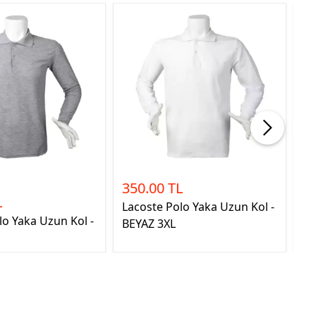
%13
350.00 TL
40
L
3
Lacoste Polo Yaka Uzun Kol -
lo Yaka Uzun Kol -
La
BEYAZ 3XL
GR