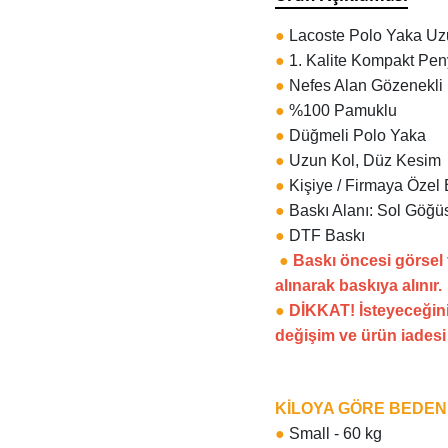
●
Lacoste Polo Yaka Uz
●
1. Kalite Kompakt Pe
●
Nefes Alan Gözenekli
●
%100 Pamuklu
●
Düğmeli Polo Yaka
●
Uzun Kol, Düz Kesim
●
Kişiye / Firmaya Özel 
●
Baskı Alanı: Sol Göğüs
●
DTF Baskı
●
Baskı öncesi görsel
alınarak baskıya alınır.
●
DİKKAT! İsteyeceğini
değişim ve ürün iades
KİLOYA GÖRE BEDE
●
Small - 60 kg