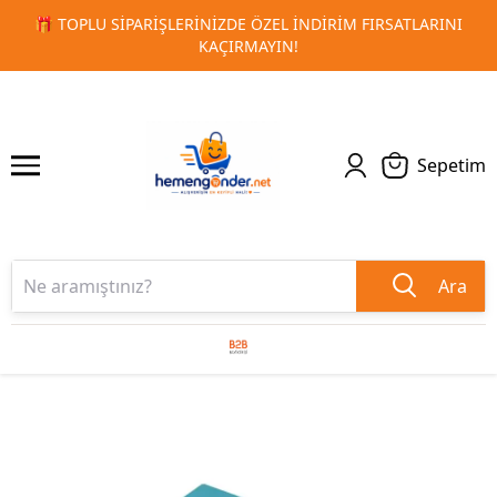
RSATLARINI
🚀 KURUMSAL PROMOSYON VE MATBAA ÜRÜNLE
1
2
TESLIMAT!
Sepetim
Ara