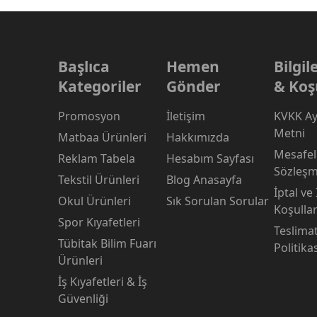
Başlıca
Hemen
Bilgi
Kategoriler
Gönder
& Koş
Promosyon
İletişim
KVKK Ay
Metni
Matbaa Ürünleri
Hakkımızda
Mesafeli
Reklam Tabela
Hesabım Sayfası
Sözleşm
Tekstil Ürünleri
Blog Anasayfa
İptal ve
Okul Ürünleri
Sık Sorulan Sorular
Koşullar
Spor Kıyafetleri
Teslima
Tübitak Bilim Fuarı
Politika
Ürünleri
İş Kıyafetleri & İş
Güvenliği