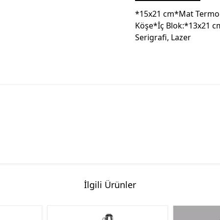
*15x21 cm*Mat Termo 
Köşe*İç Blok:*13x21 cm
Serigrafi, Lazer
İlgili Ürünler