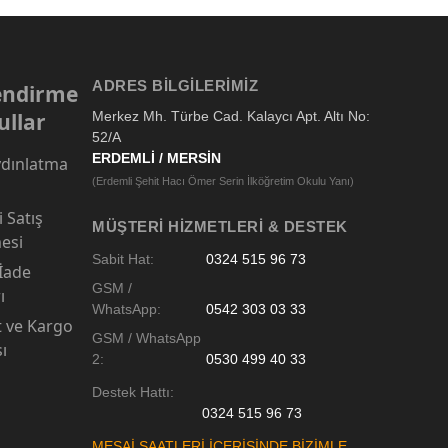
ADRES BILGILERIMIZ
lendirme
ullar
Merkez Mh. Türbe Cad. Kalaycı Apt. Altı No:
52/A
ERDEMLİ / MERSİN
dınlatma
(Erdemli Şehit Hacı Ömer Serin İlköğretim Okulu Yanı)
 Satış
MÜŞTERI HIZMETLERI & DESTEK
esi
Sabit Hat:
0324 515 96 73
 İade
GSM /
ı
WhatsApp:
0542 303 03 33
t ve Kargo
GSM / WhatsApp
sı
2:
0530 499 40 33
Destek Hattı:
0324 515 96 73
MESAİ SAATLERİ İÇERİSİNDE BİZİMLE