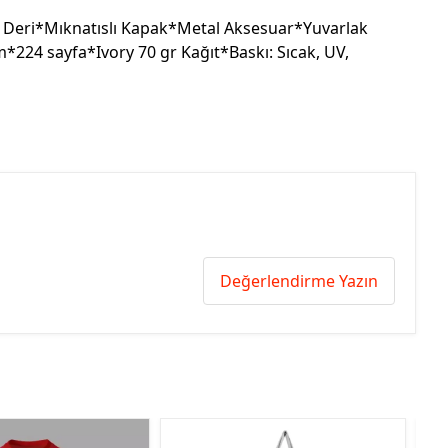
Deri*Mıknatıslı Kapak*Metal Aksesuar*Yuvarlak
*224 sayfa*Ivory 70 gr Kağıt*Baskı: Sıcak, UV,
Değerlendirme Yazın