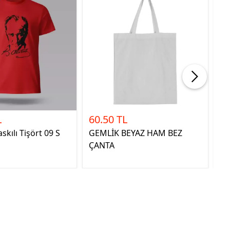
L
60.50 TL
1
skılı Tişört 09 S
GEMLİK BEYAZ HAM BEZ
10
ÇANTA