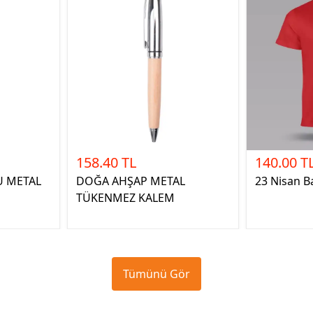
158.40 TL
140.00 T
U METAL
DOĞA AHŞAP METAL
23 Nisan Ba
TÜKENMEZ KALEM
Tümünü Gör