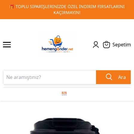
RSATLARINI
🚀 KURUMSAL PROMOSYON VE MATBAA ÜRÜNLE
1
2
TESLIMAT!
Sepetim
Ara