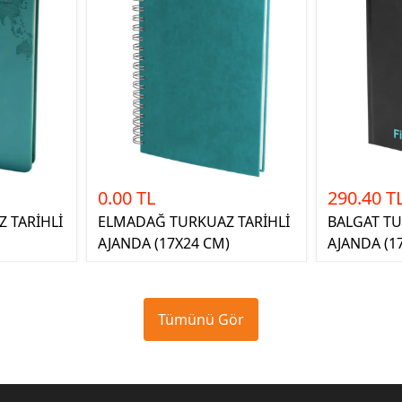
0.00 TL
290.40 T
 TARİHLİ
ELMADAĞ TURKUAZ TARİHLİ
BALGAT TU
AJANDA (17X24 CM)
AJANDA (1
Tümünü Gör