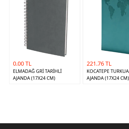
0.00 TL
221.76 TL
ELMADAĞ GRİ TARİHLİ
KOCATEPE TURKUAZ
AJANDA (17X24 CM)
AJANDA (17X24 CM)