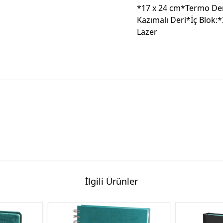
*17 x 24 cm*Termo Der
Kazımalı Deri*İç Blok:*
Lazer
İlgili Ürünler