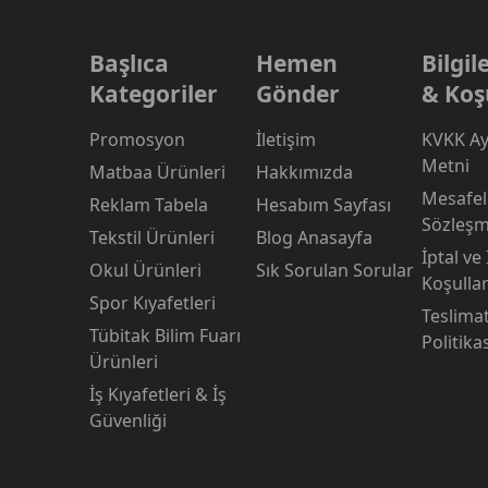
Başlıca
Hemen
Bilgi
Kategoriler
Gönder
& Koş
Promosyon
İletişim
KVKK Ay
Metni
Matbaa Ürünleri
Hakkımızda
Mesafeli
Reklam Tabela
Hesabım Sayfası
Sözleşm
Tekstil Ürünleri
Blog Anasayfa
İptal ve
Okul Ürünleri
Sık Sorulan Sorular
Koşullar
Spor Kıyafetleri
Teslima
Tübitak Bilim Fuarı
Politika
Ürünleri
İş Kıyafetleri & İş
Güvenliği