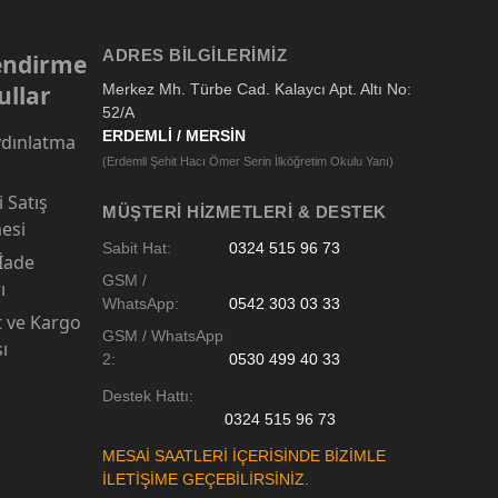
ADRES BILGILERIMIZ
lendirme
ullar
Merkez Mh. Türbe Cad. Kalaycı Apt. Altı No:
52/A
ERDEMLİ / MERSİN
dınlatma
(Erdemli Şehit Hacı Ömer Serin İlköğretim Okulu Yanı)
 Satış
MÜŞTERI HIZMETLERI & DESTEK
esi
Sabit Hat:
0324 515 96 73
 İade
GSM /
ı
WhatsApp:
0542 303 03 33
t ve Kargo
GSM / WhatsApp
sı
2:
0530 499 40 33
Destek Hattı:
0324 515 96 73
MESAİ SAATLERİ İÇERİSİNDE BİZİMLE
İLETİŞİME GEÇEBİLİRSİNİZ.