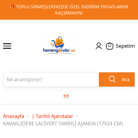
ATLARINI
🚀 KURUMSAL PROMOSYON VE MATBAA ÜRÜNLERI
1
2
TESLIMAT!
Sepetim
Ara
Anasayfa
| Tarihli Ajandalar
KAVAKLIDERE LACİVERT TARİHLİ AJANDA (17X24 CM)