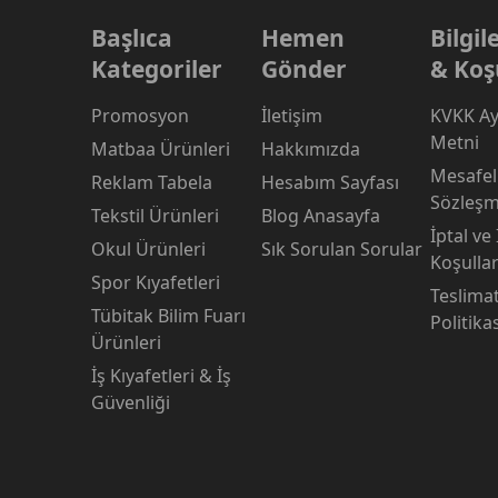
Başlıca
Hemen
Bilgi
Kategoriler
Gönder
& Koş
Promosyon
İletişim
KVKK Ay
Metni
Matbaa Ürünleri
Hakkımızda
Mesafeli
Reklam Tabela
Hesabım Sayfası
Sözleşm
Tekstil Ürünleri
Blog Anasayfa
İptal ve
Okul Ürünleri
Sık Sorulan Sorular
Koşullar
Spor Kıyafetleri
Teslima
Tübitak Bilim Fuarı
Politika
Ürünleri
İş Kıyafetleri & İş
Güvenliği