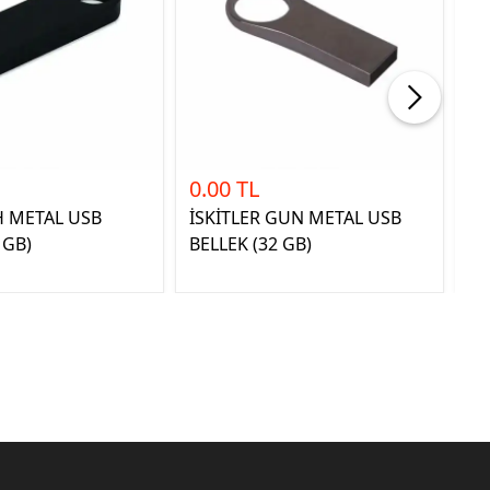
0.00 TL
0.
H METAL USB
İSKİTLER GUN METAL USB
AR
 GB)
BELLEK (32 GB)
GB