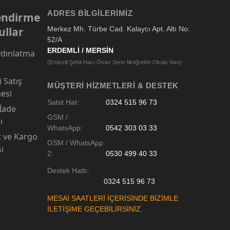
ADRES BILGILERIMIZ
lendirme
ullar
Merkez Mh. Türbe Cad. Kalaycı Apt. Altı No:
52/A
ERDEMLİ / MERSİN
dınlatma
(Erdemli Şehit Hacı Ömer Serin İlköğretim Okulu Yanı)
 Satış
MÜŞTERI HIZMETLERI & DESTEK
esi
Sabit Hat:
0324 515 96 73
 İade
GSM /
ı
WhatsApp:
0542 303 03 33
t ve Kargo
GSM / WhatsApp
sı
2:
0530 499 40 33
Destek Hattı:
0324 515 96 73
MESAİ SAATLERİ İÇERİSİNDE BİZİMLE
İLETİŞİME GEÇEBİLİRSİNİZ.