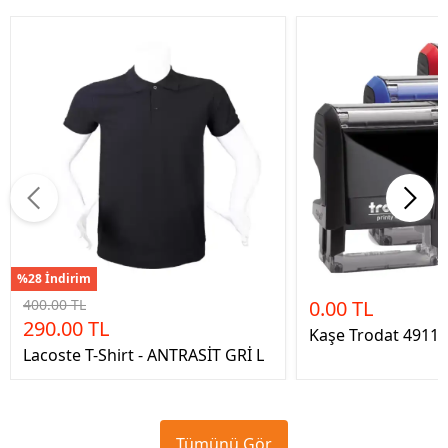
%28 İndirim
400.00 TL
0.00 TL
290.00 TL
Kaşe Trodat 4911 
Lacoste T-Shirt - ANTRASİT GRİ L
Tümünü Gör