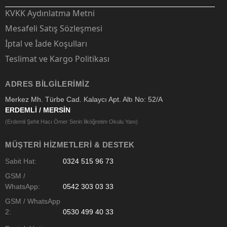
KVKK Aydınlatma Metni
Mesafeli Satış Sözleşmesi
İptal ve İade Koşulları
Teslimat ve Kargo Politikası
ADRES BILGILERIMIZ
Merkez Mh. Türbe Cad. Kalaycı Apt. Altı No: 52/A
ERDEMLİ / MERSİN
(Erdemli Şehit Hacı Ömer Serin İlköğretim Okulu Yanı)
MÜŞTERI HIZMETLERI & DESTEK
Sabit Hat:
0324 515 96 73
GSM /
WhatsApp:
0542 303 03 33
GSM / WhatsApp
2:
0530 499 40 33