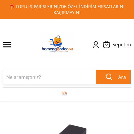
RSATLARINI
🚀 KURUMSAL PROMOSYON VE MATBAA ÜRÜNLE
1
2
TESLIMAT!
Sepetim
Ara