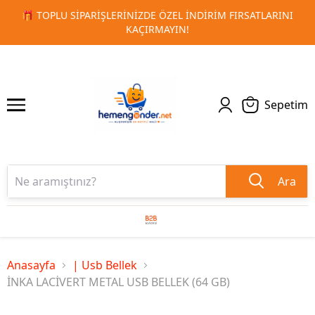
 FIRSATLARINI
🚀 KURUMSAL PROMOSYON VE MATBAA ÜRÜN
1
2
TESLIMAT!
Sepetim
Ara
Anasayfa
| Usb Bellek
İNKA LACİVERT METAL USB BELLEK (64 GB)