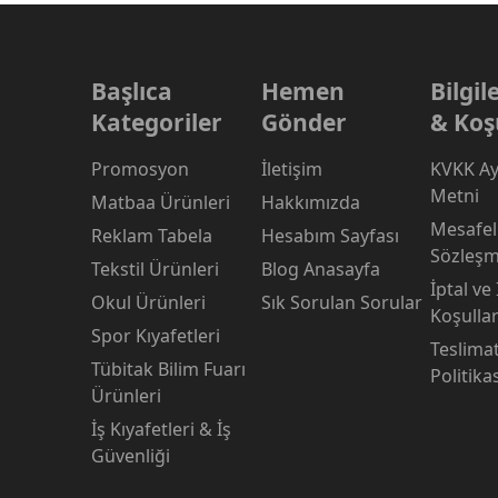
Başlıca
Hemen
Bilgi
Kategoriler
Gönder
& Koş
Promosyon
İletişim
KVKK Ay
Metni
Matbaa Ürünleri
Hakkımızda
Mesafeli
Reklam Tabela
Hesabım Sayfası
Sözleşm
Tekstil Ürünleri
Blog Anasayfa
İptal ve
Okul Ürünleri
Sık Sorulan Sorular
Koşullar
Spor Kıyafetleri
Teslima
Tübitak Bilim Fuarı
Politika
Ürünleri
İş Kıyafetleri & İş
Güvenliği