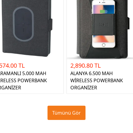
574.00 TL
2,890.80 TL
RAMANLI 5.000 MAH
ALANYA 6.500 MAH
İRELESS POWERBANK
WİRELESS POWERBANK
RGANİZER
ORGANİZER
Tümünü Gör