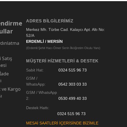
ADRES BILGILERIMIZ
lendirme
ullar
Merkez Mh. Türbe Cad. Kalaycı Apt. Altı No:
52/A
ERDEMLİ / MERSİN
dınlatma
(Erdemli Şehit Hacı Ömer Serin İlköğretim Okulu Yanı)
 Satış
MÜŞTERI HIZMETLERI & DESTEK
esi
Sabit Hat:
0324 515 96 73
 İade
GSM /
ı
WhatsApp:
0542 303 03 33
t ve Kargo
GSM / WhatsApp
sı
2:
0530 499 40 33
Destek Hattı:
0324 515 96 73
MESAİ SAATLERİ İÇERİSİNDE BİZİMLE