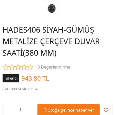
HADES406 SİYAH-GÜMÜŞ
METALİZE ÇERÇEVE DUVAR
SAATİ(380 MM)
0 Değerlendirme
943.80 TL
Tükendi
SKU
8802474673634
Stoğa gelince haber ver