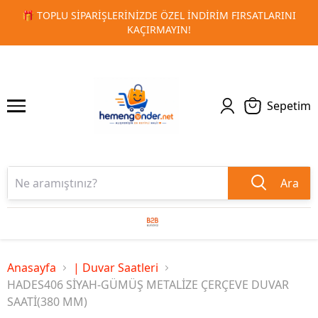
DIRIM FIRSATLARINI
🚀 KURUMSAL PROMOSYON VE MATBAA
1
2
TESLIMAT!
Sepetim
Ara
Anasayfa
| Duvar Saatleri
HADES406 SİYAH-GÜMÜŞ METALİZE ÇERÇEVE DUVAR
SAATİ(380 MM)