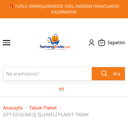
LARINI
🚀 KURUMSAL PROMOSYON VE MATBAA ÜRÜNLERIND
1
2
TESLIMAT!
Sepetim
Ara
Anasayfa
Tabak Plaket
GPT-03 GÜMÜŞ İŞLEMELİ PLAKET TABAK