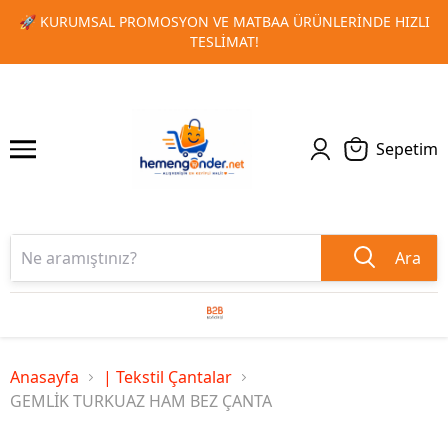
 HIZLI
🎁 TOPLU SIPARIŞLERINIZDE ÖZEL İNDIRIM FIRSATL
1
2
KAÇIRMAYIN!
Sepetim
Ara
Anasayfa
| Tekstil Çantalar
GEMLİK TURKUAZ HAM BEZ ÇANTA