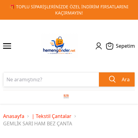
 FIRSATLARINI
🚀 KURUMSAL PROMOSYON VE MATBAA ÜRÜN
1
2
TESLIMAT!
Sepetim
Ara
Anasayfa
| Tekstil Çantalar
GEMLİK SARI HAM BEZ ÇANTA