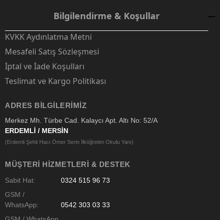
Bilgilendirme & Koşullar
KVKK Aydınlatma Metni
Mesafeli Satış Sözleşmesi
İptal ve İade Koşulları
Teslimat ve Kargo Politikası
ADRES BILGILERIMIZ
Merkez Mh. Türbe Cad. Kalaycı Apt. Altı No: 52/A
ERDEMLİ / MERSİN
(Erdemli Şehit Hacı Ömer Serin İlköğretim Okulu Yanı)
MÜŞTERI HIZMETLERI & DESTEK
Sabit Hat:
0324 515 96 73
GSM /
WhatsApp:
0542 303 03 33
GSM / WhatsApp