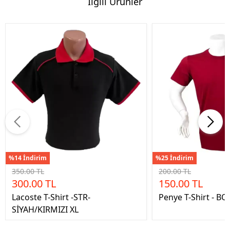
İlgili Ürünler
%14 İndirim
%25 İndirim
350.00 TL
200.00 TL
300.00 TL
150.00 TL
Lacoste T-Shirt -STR-
Penye T-Shirt - B
SİYAH/KIRMIZI XL