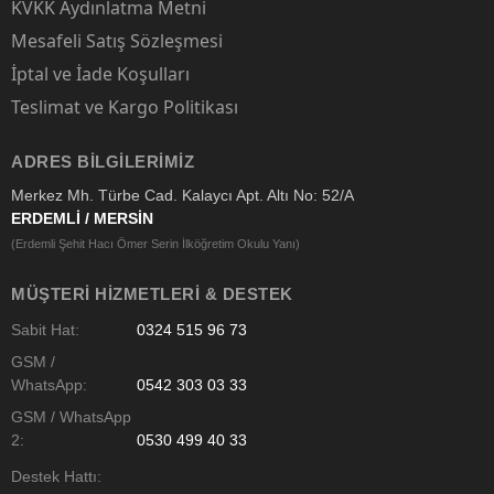
KVKK Aydınlatma Metni
Mesafeli Satış Sözleşmesi
İptal ve İade Koşulları
Teslimat ve Kargo Politikası
ADRES BILGILERIMIZ
Merkez Mh. Türbe Cad. Kalaycı Apt. Altı No: 52/A
ERDEMLİ / MERSİN
(Erdemli Şehit Hacı Ömer Serin İlköğretim Okulu Yanı)
MÜŞTERI HIZMETLERI & DESTEK
Sabit Hat:
0324 515 96 73
GSM /
WhatsApp:
0542 303 03 33
GSM / WhatsApp
2:
0530 499 40 33
Destek Hattı: