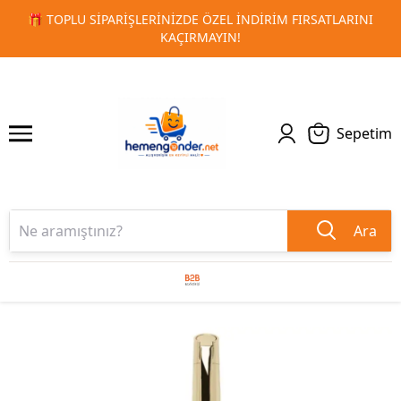
 FIRSATLARINI
🚀 KURUMSAL PROMOSYON VE MATBAA ÜRÜN
1
2
TESLIMAT!
Sepetim
Ara