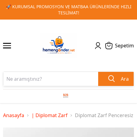
LERINDE HIZLI
🎁 TOPLU SIPARIŞLERINIZDE ÖZEL İNDIRIM
1
2
KAÇIRMAYIN!
Sepetim
Ara
Anasayfa
| Diplomat Zarf
Diplomat Zarf Penceresiz