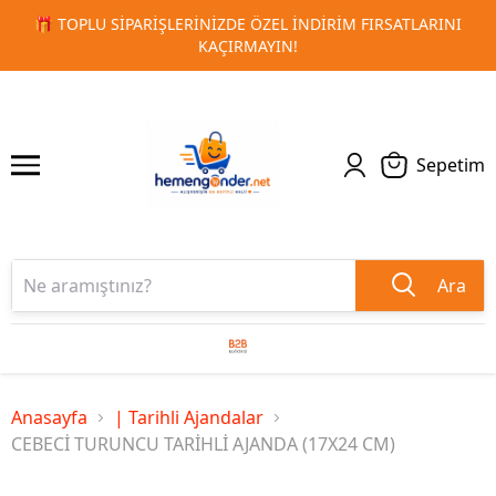
IM FIRSATLARINI
🚀 KURUMSAL PROMOSYON VE MATBAA ÜR
1
2
TESLIMAT!
Sepetim
Ara
Anasayfa
| Tarihli Ajandalar
CEBECİ TURUNCU TARİHLİ AJANDA (17X24 CM)