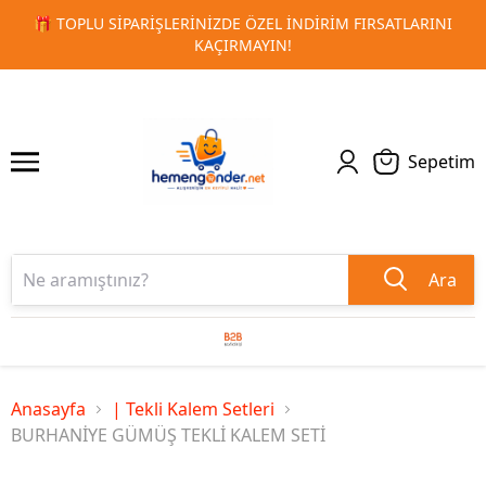
IM FIRSATLARINI
🚀 KURUMSAL PROMOSYON VE MATBAA ÜR
1
2
TESLIMAT!
Sepetim
Ara
Anasayfa
| Tekli Kalem Setleri
BURHANİYE GÜMÜŞ TEKLİ KALEM SETİ