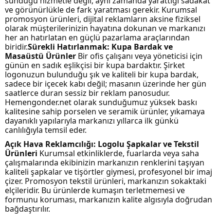
sunduğu hizmetle değil, aynı zamanda yarattığı sadakat
ve görünürlükle de fark yaratması gerekir. Kurumsal
promosyon ürünleri, dijital reklamların aksine fiziksel
olarak müşterilerinizin hayatına dokunan ve markanızı
her an hatırlatan en güçlü pazarlama araçlarından
biridir.
Sürekli Hatırlanmak: Kupa Bardak ve
Masaüstü Ürünler
Bir ofis çalışanı veya yöneticisi için
günün en sadık eşlikçisi bir kupa bardaktır. Şirket
logonuzun bulunduğu şık ve kaliteli bir kupa bardak,
sadece bir içecek kabı değil; masanın üzerinde her gün
saatlerce duran sessiz bir reklam panosudur.
Hemengonder.net olarak sunduğumuz yüksek baskı
kalitesine sahip porselen ve seramik ürünler, yıkamaya
dayanıklı yapılarıyla markanızı yıllarca ilk günkü
canlılığıyla temsil eder.
Açık Hava Reklamcılığı: Logolu Şapkalar ve Tekstil
Ürünleri
Kurumsal etkinliklerde, fuarlarda veya saha
çalışmalarında ekibinizin markanızın renklerini taşıyan
kaliteli şapkalar ve tişörtler giymesi, profesyonel bir imaj
çizer. Promosyon tekstil ürünleri, markanızın sokaktaki
elçileridir. Bu ürünlerde kumaşın terletmemesi ve
formunu koruması, markanızın kalite algısıyla doğrudan
bağdaştırılır.