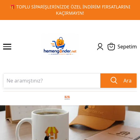
RSATLARINI
🚀 KURUMSAL PROMOSYON VE MATBAA ÜRÜNLE
1
2
TESLIMAT!
Sepetim
Ara