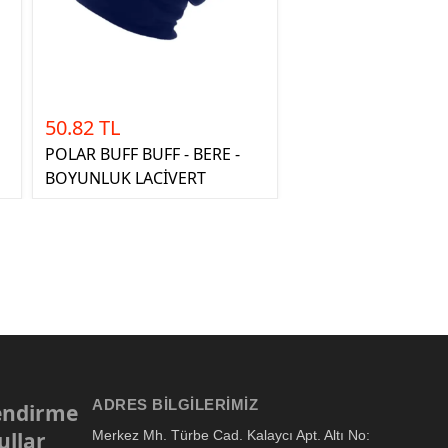
50.82 TL
POLAR BUFF BUFF - BERE -
BOYUNLUK LACİVERT
ADRES BILGILERIMIZ
lendirme
ullar
Merkez Mh. Türbe Cad. Kalaycı Apt. Altı No: