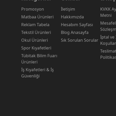
Promosyon
İletişim
KVKK Ay
Metni
Matbaa Ürünleri
Hakkımızda
Mesafeli
Reklam Tabela
Hesabım Sayfası
Sözleşm
Tekstil Ürünleri
Blog Anasayfa
İptal ve
Okul Ürünleri
Sık Sorulan Sorular
Koşullar
Spor Kıyafetleri
Teslima
Tübitak Bilim Fuarı
Politika
Ürünleri
İş Kıyafetleri & İş
Güvenliği