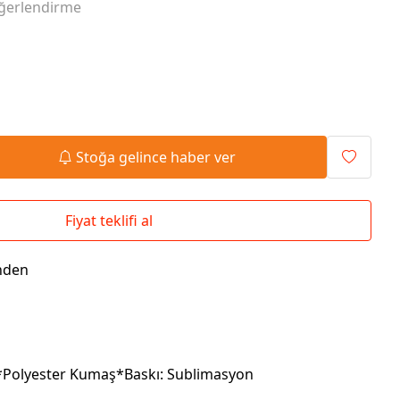
ğerlendirme
Seyahat Çantaları
El İlanı / Broşürü
Chef Önlükleri
Duvar Saatleri
Bez Çanta
Kaşe
Masa Üstü Setler
Okul Çantaları
Stoğa gelince haber ver
Fiyat teklifi al
nden
*Polyester Kumaş*Baskı: Sublimasyon