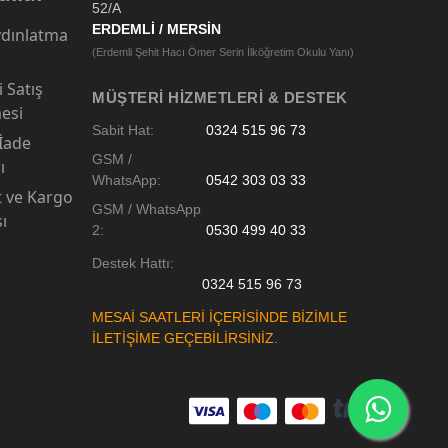
52/A
ERDEMLİ / MERSİN
dınlatma
(Erdemli Şehit Hacı Ömer Serin İlköğretim Okulu Yanı)
 Satış
MÜŞTERI HIZMETLERI & DESTEK
esi
Sabit Hat:
0324 515 96 73
 İade
GSM /
ı
WhatsApp:
0542 303 03 33
t ve Kargo
GSM / WhatsApp
sı
2:
0530 499 40 33
Destek Hattı:
0324 515 96 73
MESAİ SAATLERİ İÇERİSİNDE BİZİMLE
İLETİŞİME GEÇEBİLİRSİNİZ.