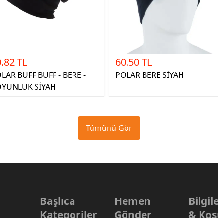
.82 TL
60.50 TL
LAR BUFF BUFF - BERE -
POLAR BERE SİYAH
OYUNLUK SİYAH
Tümünü Gör
Başlıca
Hemen
Bilgi
Kategoriler
Gönder
& Koş