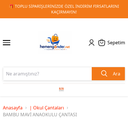
ATLARINI
🚀 KURUMSAL PROMOSYON VE MATBAA ÜRÜNLERI
1
2
TESLIMAT!
Sepetim
Ara
Anasayfa
| Okul Çantaları
BAMBU MAVİ ANAOKULU ÇANTASI