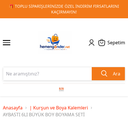
🚀 KURUMSAL PROMOSYON VE MATBAA ÜRÜNLERINDE HIZL
1
2
TESLIMAT!
Sepetim
Ara
Anasayfa
| Kurşun ve Boya Kalemleri
AYBASTI 6LI BÜYÜK BOY BOYAMA SETİ