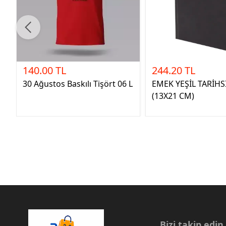
140.00 TL
244.20 TL
30 Ağustos Baskılı Tişört 06 L
EMEK YEŞİL TARİHS
(13X21 CM)
Bizi takip edin