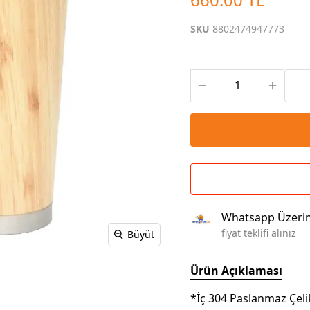
Çoklu Şarj Kabloları
Sunum Panosu
Kahve Setleri
SKU
8802474947773
Kablosuz Şarj
Branda | Afiş | Poster
Powerbank Defter
Baskılı Masa Örtüsü
Wireless Masa Lambası
Whatsapp Üzeri
fiyat teklifi alınız
Büyüt
Ürün Açıklaması
*İç 304 Paslanmaz Çel