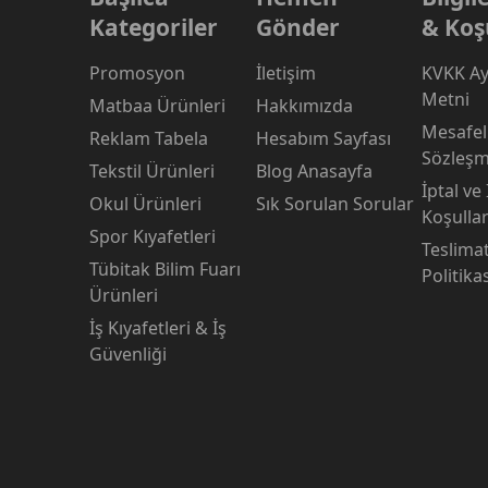
Kategoriler
Gönder
& Koş
Promosyon
İletişim
KVKK Ay
Metni
Matbaa Ürünleri
Hakkımızda
Mesafeli
Reklam Tabela
Hesabım Sayfası
Sözleşm
Tekstil Ürünleri
Blog Anasayfa
İptal ve
Okul Ürünleri
Sık Sorulan Sorular
Koşullar
Spor Kıyafetleri
Teslima
Tübitak Bilim Fuarı
Politika
Ürünleri
İş Kıyafetleri & İş
Güvenliği