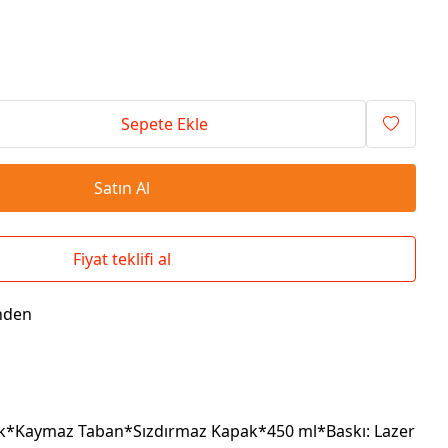
Seyahat Çantaları
El İlanı / Broşürü
Chef Önlükleri
Duvar Saatleri
Bez Çanta
Kaşe
Masa Üstü Setler
Okul Çantaları
Sepete Ekle
Satın Al
Fiyat teklifi al
nden
ik*Kaymaz Taban*Sızdırmaz Kapak*450 ml*Baskı: Lazer