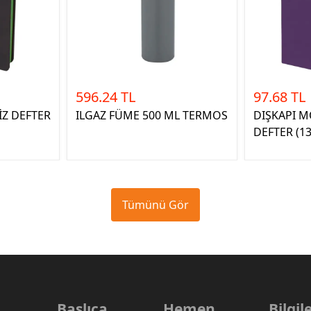
596.24 TL
97.68 TL
İZ DEFTER
ILGAZ FÜME 500 ML TERMOS
DIŞKAPI M
DEFTER (1
Tümünü Gör
Başlıca
Hemen
Bilgi