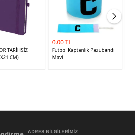
%28
0.00 TL
40
2
OR TARİHSİZ
Futbol Kaptanlık Pazubandı
La
3X21 CM)
Mavi
ADRES BILGILERIMIZ
lendirme