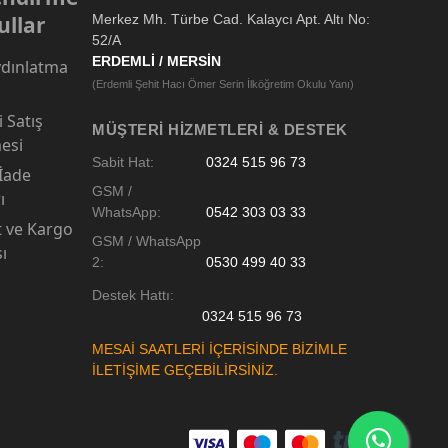
ullar
Merkez Mh. Türbe Cad. Kalaycı Apt. Altı No:
52/A
ERDEMLİ / MERSİN
dınlatma
(Erdemli Şehit Hacı Ömer Serin İlköğretim Okulu Yanı)
 Satış
MÜŞTERI HIZMETLERI & DESTEK
esi
Sabit Hat:
0324 515 96 73
 İade
GSM /
ı
WhatsApp:
0542 303 03 33
t ve Kargo
GSM / WhatsApp
sı
2:
0530 499 40 33
Destek Hattı:
0324 515 96 73
MESAİ SAATLERİ İÇERİSİNDE BİZİMLE
İLETİŞİME GEÇEBİLİRSİNİZ.