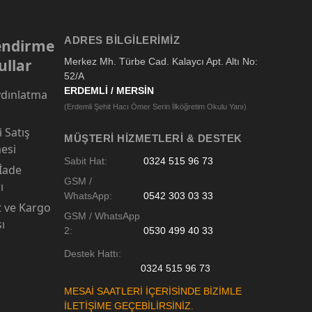
ADRES BILGILERIMIZ
lendirme
ullar
Merkez Mh. Türbe Cad. Kalaycı Apt. Altı No:
52/A
ERDEMLİ / MERSİN
dınlatma
(Erdemli Şehit Hacı Ömer Serin İlköğretim Okulu Yanı)
 Satış
MÜŞTERI HIZMETLERI & DESTEK
esi
Sabit Hat:
0324 515 96 73
 İade
GSM /
ı
WhatsApp:
0542 303 03 33
t ve Kargo
GSM / WhatsApp
sı
2:
0530 499 40 33
Destek Hattı:
0324 515 96 73
MESAİ SAATLERİ İÇERİSİNDE BİZİMLE
İLETİŞİME GEÇEBİLİRSİNİZ.