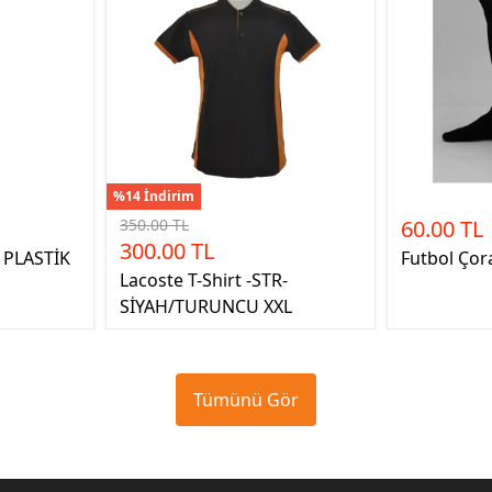
%14 İndirim
350.00 TL
60.00 TL
300.00 TL
 PLASTİK
Futbol Çor
Lacoste T-Shirt -STR-
SİYAH/TURUNCU XXL
Tümünü Gör