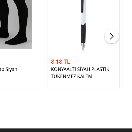
8.18 TL
6.
ap Siyah
KONYAALTI SİYAH PLASTİK
OV
TÜKENMEZ KALEM
T