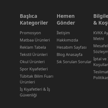
Başlıca
Hemen
Bilgi
Kategoriler
Gönder
& Koş
Promosyon
İletişim
KVKK Ay
Metni
Matbaa Ürünleri
Hakkımızda
Mesafeli
Reklam Tabela
Hesabım Sayfası
Sözleşm
Tekstil Ürünleri
Blog Anasayfa
İptal ve
Okul Ürünleri
Sık Sorulan Sorular
Koşullar
Spor Kıyafetleri
Teslima
Tübitak Bilim Fuarı
Politika
Ürünleri
İş Kıyafetleri & İş
Güvenliği