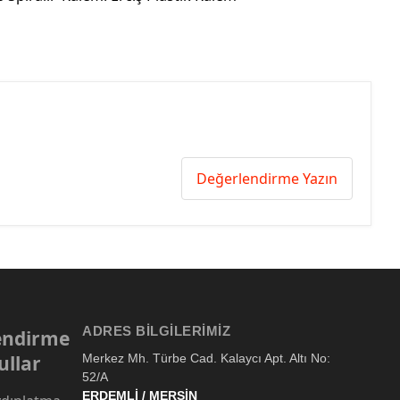
Değerlendirme Yazın
ADRES BILGILERIMIZ
lendirme
ullar
Merkez Mh. Türbe Cad. Kalaycı Apt. Altı No:
52/A
ERDEMLİ / MERSİN