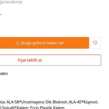
ğerlendirme
Seyahat Çantaları
El İlanı / Broşürü
Chef Önlükleri
Duvar Saatleri
L
Bez Çanta
Kaşe
Masa Üstü Setler
Okul Çantaları
Stoğa gelince haber ver
Fiyat teklifi al
nden
ta: ALA-58*Unutmayınız Dik Bloknot: ALA-40*Küpnot:
 Spiralli*Kalem: Erciş Plastik Kalem