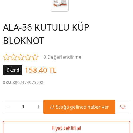
ALA-36 KUTULU KÜP
BLOKNOT
0 Değerlendirme
158.40 TL
Tükendi
SKU
8802474975998
Stoğa gelince haber ver
Fiyat teklifi al