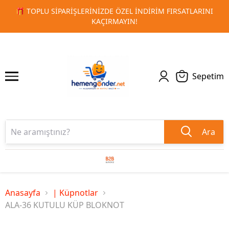
RSATLARINI
🚀 KURUMSAL PROMOSYON VE MATBAA ÜRÜNLE
1
2
TESLIMAT!
Sepetim
Ara
Anasayfa
| Küpnotlar
ALA-36 KUTULU KÜP BLOKNOT