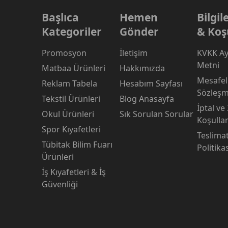
Başlıca
Hemen
Bilgi
Kategoriler
Gönder
& Koş
Promosyon
İletişim
KVKK Ay
Metni
Matbaa Ürünleri
Hakkımızda
Mesafeli
Reklam Tabela
Hesabım Sayfası
Sözleşm
Tekstil Ürünleri
Blog Anasayfa
İptal ve
Okul Ürünleri
Sık Sorulan Sorular
Koşullar
Spor Kıyafetleri
Teslima
Tübitak Bilim Fuarı
Politika
Ürünleri
İş Kıyafetleri & İş
Güvenliği