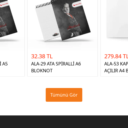
32.38 TL
279.84 T
İ A5
ALA-29 ATA SPİRALLİ A6
ALA-53 KA
BLOKNOT
AÇILIR A4
Tümünü Gör