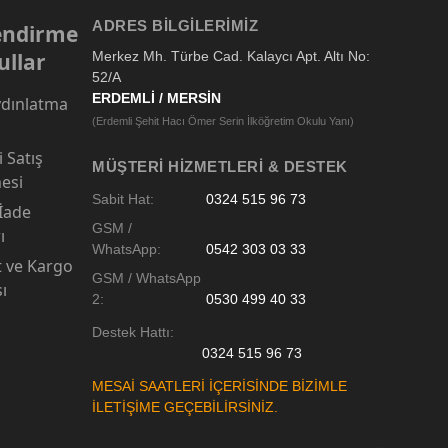
ADRES BILGILERIMIZ
lendirme
ullar
Merkez Mh. Türbe Cad. Kalaycı Apt. Altı No:
52/A
ERDEMLİ / MERSİN
dınlatma
(Erdemli Şehit Hacı Ömer Serin İlköğretim Okulu Yanı)
 Satış
MÜŞTERI HIZMETLERI & DESTEK
esi
Sabit Hat:
0324 515 96 73
 İade
GSM /
ı
WhatsApp:
0542 303 03 33
t ve Kargo
GSM / WhatsApp
sı
2:
0530 499 40 33
Destek Hattı:
0324 515 96 73
MESAİ SAATLERİ İÇERİSİNDE BİZİMLE
İLETİŞİME GEÇEBİLİRSİNİZ.