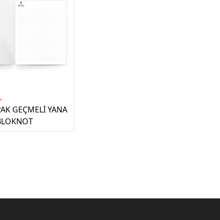
L
PAK GEÇMELİ YANA
 BLOKNOT