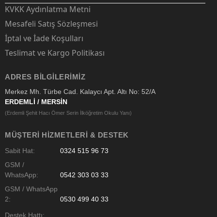
KVKK Aydınlatma Metni
Mesafeli Satış Sözleşmesi
İptal ve İade Koşulları
Teslimat ve Kargo Politikası
ADRES BILGILERIMIZ
Merkez Mh. Türbe Cad. Kalaycı Apt. Altı No: 52/A
ERDEMLİ / MERSİN
(Erdemli Şehit Hacı Ömer Serin İlköğretim Okulu Yanı)
MÜŞTERI HIZMETLERI & DESTEK
Sabit Hat:
0324 515 96 73
GSM /
WhatsApp:
0542 303 03 33
GSM / WhatsApp
2:
0530 499 40 33
Destek Hattı: