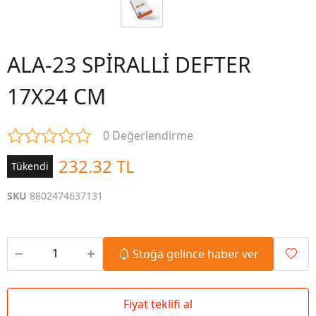
ALA-23 SPİRALLİ DEFTER
17X24 CM
0 Değerlendirme
232.32 TL
Tükendi
SKU
8802474637131
Stoğa gelince haber ver
Fiyat teklifi al