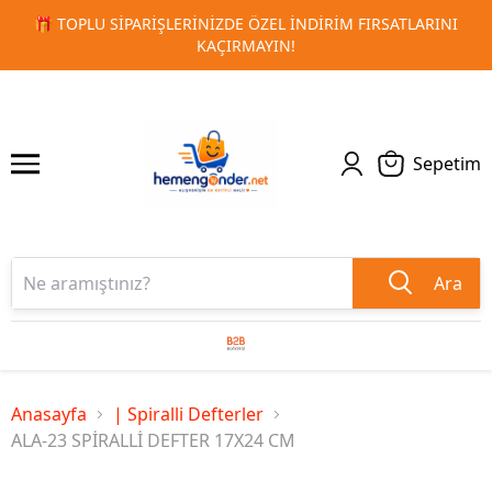
ZDE ÖZEL İNDIRIM FIRSATLARINI
🚀 KURUMSAL PROMOSYON
1
2
ÇIRMAYIN!
T
Sepetim
Ara
Anasayfa
| Spiralli Defterler
ALA-23 SPİRALLİ DEFTER 17X24 CM