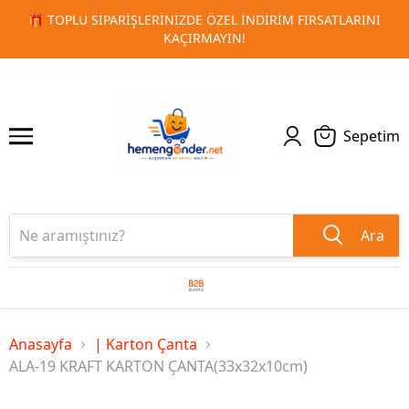
RSATLARINI
🚀 KURUMSAL PROMOSYON VE MATBAA ÜRÜNLE
1
2
TESLIMAT!
Sepetim
Ara
Anasayfa
| Karton Çanta
ALA-19 KRAFT KARTON ÇANTA(33x32x10cm)