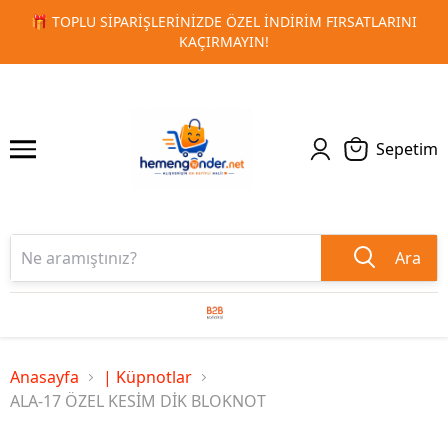
RSATLARINI
🚀 KURUMSAL PROMOSYON VE MATBAA ÜRÜNLE
1
2
TESLIMAT!
Sepetim
Ara
Anasayfa
| Küpnotlar
ALA-17 ÖZEL KESİM DİK BLOKNOT