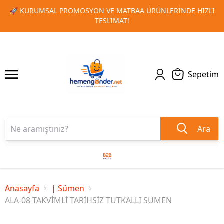
ÜNLERINDE HIZLI
🎁 TOPLU SIPARIŞLERINIZDE ÖZEL İNDIR
1
2
KAÇIRMAYIN!
Sepetim
Ara
Anasayfa
| Sümen
ALA-08 TAKVİMLİ TARİHSİZ TUTKALLI SÜMEN