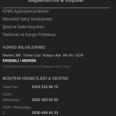
Bilgilendirme & Koşullar
KVKK Aydınlatma Metni
Mesafeli Satış Sözleşmesi
İptal ve İade Koşulları
Teslimat ve Kargo Politikası
ADRES BILGILERIMIZ
Merkez Mh. Türbe Cad. Kalaycı Apt. Altı No: 52/A
ERDEMLİ / MERSİN
(Erdemli Şehit Hacı Ömer Serin İlköğretim Okulu Yanı)
MÜŞTERI HIZMETLERI & DESTEK
Sabit Hat:
0324 515 96 73
GSM /
WhatsApp:
0542 303 03 33
GSM / WhatsApp
2:
0530 499 40 33