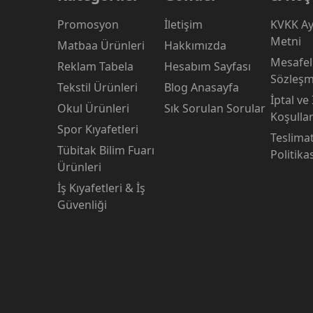
Promosyon
İletişim
KVKK Ay
Metni
Matbaa Ürünleri
Hakkımızda
Mesafeli
Reklam Tabela
Hesabım Sayfası
Sözleşm
Tekstil Ürünleri
Blog Anasayfa
İptal ve
Okul Ürünleri
Sık Sorulan Sorular
Koşullar
Spor Kıyafetleri
Teslima
Tübitak Bilim Fuarı
Politika
Ürünleri
İş Kıyafetleri & İş
Güvenliği