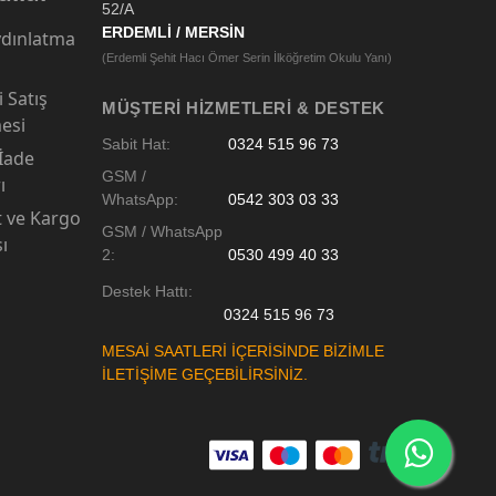
52/A
ERDEMLİ / MERSİN
dınlatma
(Erdemli Şehit Hacı Ömer Serin İlköğretim Okulu Yanı)
 Satış
MÜŞTERI HIZMETLERI & DESTEK
esi
Sabit Hat:
0324 515 96 73
 İade
GSM /
ı
WhatsApp:
0542 303 03 33
t ve Kargo
GSM / WhatsApp
sı
2:
0530 499 40 33
Destek Hattı:
0324 515 96 73
MESAİ SAATLERİ İÇERİSİNDE BİZİMLE
İLETİŞİME GEÇEBİLİRSİNİZ.