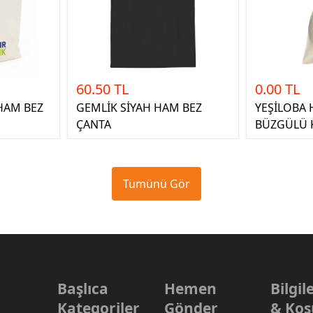
60.50 TL
0.00 TL
HAM BEZ
GEMLİK SİYAH HAM BEZ
YEŞİLOBA 
ÇANTA
BÜZGÜLÜ 
Tümünü Gör
Başlıca
Hemen
Bilgi
Kategoriler
Gönder
& Koş