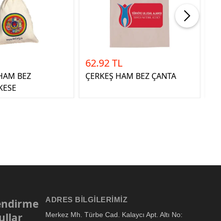
62.92 TL
30
HAM BEZ
ÇERKEŞ HAM BEZ ÇANTA
SA
KESE
ADRES BILGILERIMIZ
lendirme
ullar
Merkez Mh. Türbe Cad. Kalaycı Apt. Altı No: